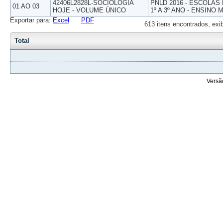
42406L2828L-SOCIOLOGIA
PNLD 2016 - ESCOLAS
01 AO 03
HOJE - VOLUME ÚNICO
1º A 3º ANO - ENSINO 
Exportar para:
Excel
PDF
613 itens encontrados, exi
Total
Versã