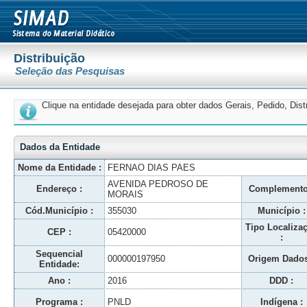
Distribuição
Seleção das Pesquisas
Clique na entidade desejada para obter dados Gerais, Pedido, Dis
Dados da Entidade
Nome da Entidade :
FERNAO DIAS PAES
AVENIDA PEDROSO DE
Endereço :
Complemento
MORAIS
Cód.Município :
355030
Município :
Tipo Localiza
CEP :
05420000
:
Sequencial
000000197950
Origem Dados
Entidade:
Ano :
2016
DDD :
Programa :
PNLD
Indígena :