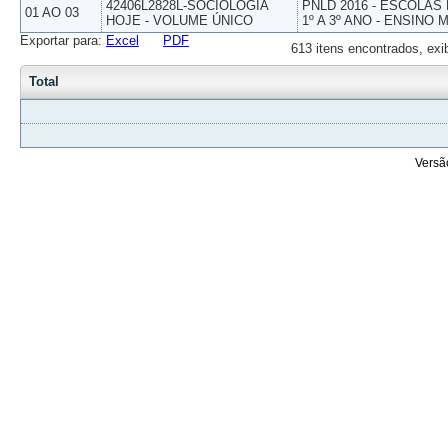
42406L2828L-SOCIOLOGIA
PNLD 2016 - ESCOLAS
01 AO 03
HOJE - VOLUME ÚNICO
1º A 3º ANO - ENSINO 
Exportar para:
Excel
PDF
613 itens encontrados, exi
Total
Versã