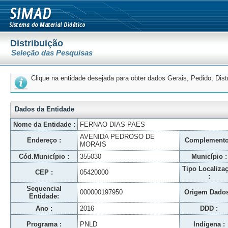
Distribuição
Seleção das Pesquisas
Clique na entidade desejada para obter dados Gerais, Pedido, Dis
Dados da Entidade
Nome da Entidade :
FERNAO DIAS PAES
AVENIDA PEDROSO DE
Endereço :
Complemento
MORAIS
Cód.Município :
355030
Município :
Tipo Localiza
CEP :
05420000
:
Sequencial
000000197950
Origem Dados
Entidade:
Ano :
2016
DDD :
Programa :
PNLD
Indígena :