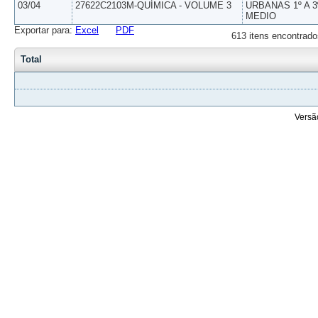
03/04
27622C2103M-QUÍMICA - VOLUME 3
URBANAS 1º A 3
MEDIO
Exportar para:
Excel
PDF
613 itens encontrado
Total
Versã