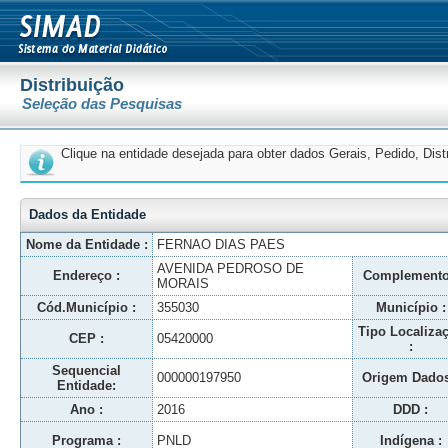
Distribuição
Seleção das Pesquisas
Clique na entidade desejada para obter dados Gerais, Pedido, Dis
Dados da Entidade
Nome da Entidade :
FERNAO DIAS PAES
AVENIDA PEDROSO DE
Endereço :
Complemento
MORAIS
Cód.Município :
355030
Município :
Tipo Localiza
CEP :
05420000
:
Sequencial
000000197950
Origem Dados
Entidade:
Ano :
2016
DDD :
Programa :
PNLD
Indígena :