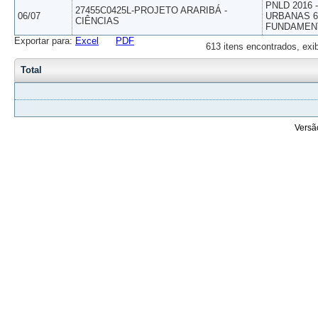
PNLD 2016
27455C0425L-PROJETO ARARIBÁ -
06/07
URBANAS 6º
CIÊNCIAS
FUNDAMEN
Exportar para:
Excel
PDF
613 itens encontrados, exi
Total
Versã