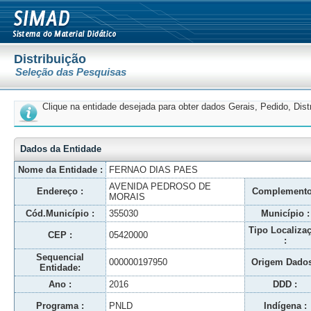
Distribuição
Seleção das Pesquisas
Clique na entidade desejada para obter dados Gerais, Pedido, Dis
Dados da Entidade
Nome da Entidade :
FERNAO DIAS PAES
AVENIDA PEDROSO DE
Endereço :
Complemento
MORAIS
Cód.Município :
355030
Município :
Tipo Localiza
CEP :
05420000
:
Sequencial
000000197950
Origem Dados
Entidade:
Ano :
2016
DDD :
Programa :
PNLD
Indígena :