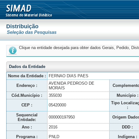
Distribuição
Seleção das Pesquisas
Clique na entidade desejada para obter dados Gerais, Pedido, Dis
Dados da Entidade
Nome da Entidade :
FERNAO DIAS PAES
AVENIDA PEDROSO DE
Endereço :
Complemento
MORAIS
Cód.Município :
355030
Município :
Tipo Localiza
CEP :
05420000
:
Sequencial
000000197950
Origem Dados
Entidade:
Ano :
2016
DDD :
Programa :
PNLD
Indígena :