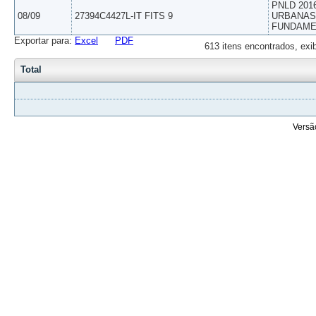
PNLD 201
08/09
27394C4427L-IT FITS 9
URBANAS 
FUNDAME
Exportar para:
Excel
PDF
613 itens encontrados, exi
Total
Versã