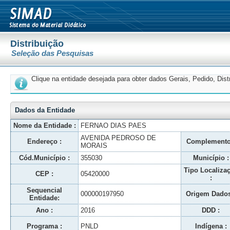
Distribuição
Seleção das Pesquisas
Clique na entidade desejada para obter dados Gerais, Pedido, Dis
Dados da Entidade
Nome da Entidade :
FERNAO DIAS PAES
AVENIDA PEDROSO DE
Endereço :
Complemento
MORAIS
Cód.Município :
355030
Município :
Tipo Localiza
CEP :
05420000
:
Sequencial
000000197950
Origem Dados
Entidade:
Ano :
2016
DDD :
Programa :
PNLD
Indígena :