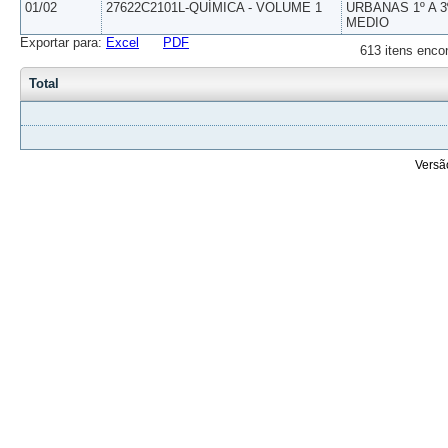
01/02
27622C2101L-QUÍMICA - VOLUME 1
URBANAS 1º A 3
MEDIO
Exportar para:
Excel
PDF
613 itens enco
Total
Versã