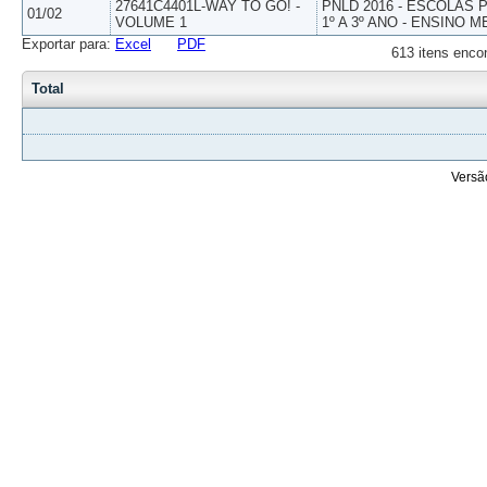
27641C4401L-WAY TO GO! -
PNLD 2016 - ESCOLAS
01/02
VOLUME 1
1º A 3º ANO - ENSINO M
Exportar para:
Excel
PDF
613 itens enco
Total
Versã