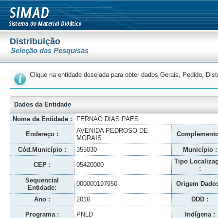
Distribuição
Seleção das Pesquisas
Clique na entidade desejada para obter dados Gerais, Pedido, Dis
Dados da Entidade
Nome da Entidade :
FERNAO DIAS PAES
AVENIDA PEDROSO DE
Endereço :
Complemento
MORAIS
Cód.Município :
355030
Município :
Tipo Localiza
CEP :
05420000
:
Sequencial
000000197950
Origem Dados
Entidade:
Ano :
2016
DDD :
Programa :
PNLD
Indígena :