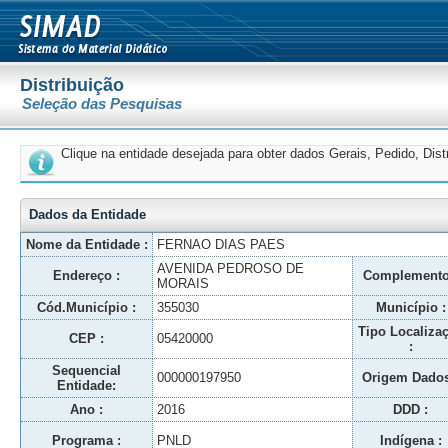
Distribuição
Seleção das Pesquisas
Clique na entidade desejada para obter dados Gerais, Pedido, Dis
Dados da Entidade
Nome da Entidade :
FERNAO DIAS PAES
AVENIDA PEDROSO DE
Endereço :
Complemento
MORAIS
Cód.Município :
355030
Município :
Tipo Localiza
CEP :
05420000
:
Sequencial
000000197950
Origem Dados
Entidade:
Ano :
2016
DDD :
Programa :
PNLD
Indígena :