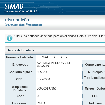
Distribuição
Seleção das Pesquisas
Clique na entidade desejada para obter dados Gerais, Pedido, Dis
Dados da Entidade
Nome da Entidade :
FERNAO DIAS PAES
AVENIDA PEDROSO DE
Endereço :
Complemento
MORAIS
Cód.Município :
355030
Município :
Tipo Localiza
CEP :
05420000
:
Sequencial
000000197950
Origem Dados
Entidade:
Ano :
2016
DDD :
Programa :
PNLD
Indígena :