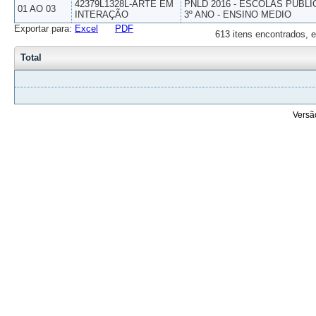
42379L1328L-ARTE EM
PNLD 2016 - ESCOLAS PUBLI
01 AO 03
INTERAÇÃO
3º ANO - ENSINO MEDIO
Exportar para:
Excel
PDF
613 itens encontrados, e
Total
Versã