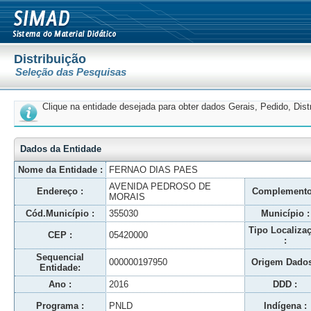
Distribuição
Seleção das Pesquisas
Clique na entidade desejada para obter dados Gerais, Pedido, Dis
Dados da Entidade
Nome da Entidade :
FERNAO DIAS PAES
AVENIDA PEDROSO DE
Endereço :
Complemento
MORAIS
Cód.Município :
355030
Município :
Tipo Localiza
CEP :
05420000
:
Sequencial
000000197950
Origem Dados
Entidade:
Ano :
2016
DDD :
Programa :
PNLD
Indígena :