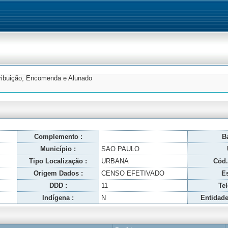
tribuição, Encomenda e Alunado
Complemento :
Ba
Município :
SAO PAULO
Tipo Localização :
URBANA
Cód.
Origem Dados :
CENSO EFETIVADO
Es
DDD :
11
Tel
Indígena :
N
Entidade