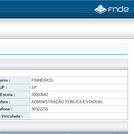
irro :
PINHEIROS
UF :
SP
Escola :
35003682
fera :
ADMINISTRAÇÃO PÚBLICA ESTADUAL
efone :
30322215
 Vinculada :