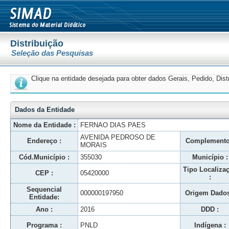
Distribuição
Seleção das Pesquisas
Clique na entidade desejada para obter dados Gerais, Pedido, Dis
Dados da Entidade
Nome da Entidade :
FERNAO DIAS PAES
AVENIDA PEDROSO DE
Endereço :
Complemento
MORAIS
Cód.Município :
355030
Município :
Tipo Localiza
CEP :
05420000
:
Sequencial
000000197950
Origem Dados
Entidade:
Ano :
2016
DDD :
Programa :
PNLD
Indígena :