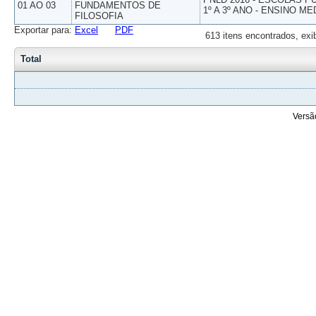
01 AO 03
FUNDAMENTOS DE
1º A 3º ANO - ENSINO ME
FILOSOFIA
Exportar para:
Excel
PDF
613 itens encontrados, exi
Total
Versã