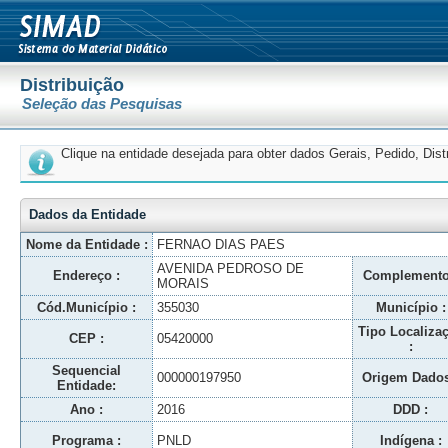
Distribuição
Seleção das Pesquisas
Clique na entidade desejada para obter dados Gerais, Pedido, Dis
Dados da Entidade
Nome da Entidade :
FERNAO DIAS PAES
AVENIDA PEDROSO DE
Endereço :
Complemento
MORAIS
Cód.Município :
355030
Município :
Tipo Localiza
CEP :
05420000
:
Sequencial
000000197950
Origem Dados
Entidade:
Ano :
2016
DDD :
Programa :
PNLD
Indígena :