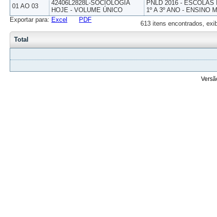
42406L2828L-SOCIOLOGIA
PNLD 2016 - ESCOLAS
01 AO 03
HOJE - VOLUME ÚNICO
1º A 3º ANO - ENSINO 
Exportar para:
Excel
PDF
613 itens encontrados, exi
Total
Versã