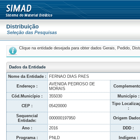
Distribuição
Seleção das Pesquisas
Clique na entidade desejada para obter dados Gerais, Pedido, Dis
Dados da Entidade
Nome da Entidade :
FERNAO DIAS PAES
AVENIDA PEDROSO DE
Endereço :
Complemento
MORAIS
Cód.Município :
355030
Município :
Tipo Localiza
CEP :
05420000
:
Sequencial
000000197950
Origem Dados
Entidade:
Ano :
2016
DDD :
Programa :
PNLD
Indígena :