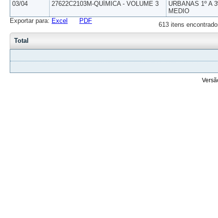
03/04
27622C2103M-QUÍMICA - VOLUME 3
URBANAS 1º A 3
MEDIO
Exportar para:
Excel
PDF
613 itens encontrado
Total
Versã