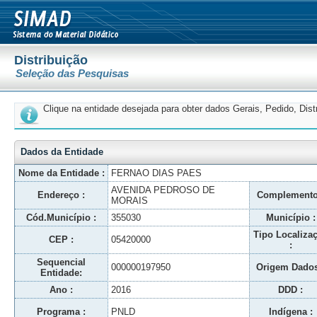
Distribuição
Seleção das Pesquisas
Clique na entidade desejada para obter dados Gerais, Pedido, Dis
Dados da Entidade
Nome da Entidade :
FERNAO DIAS PAES
AVENIDA PEDROSO DE
Endereço :
Complemento
MORAIS
Cód.Município :
355030
Município :
Tipo Localiza
CEP :
05420000
:
Sequencial
000000197950
Origem Dados
Entidade:
Ano :
2016
DDD :
Programa :
PNLD
Indígena :