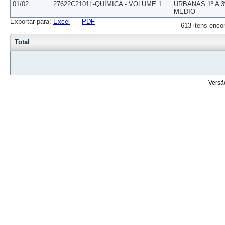
01/02
27622C2101L-QUÍMICA - VOLUME 1
URBANAS 1º A 3
MEDIO
Exportar para:
Excel
PDF
613 itens enco
Total
Versã