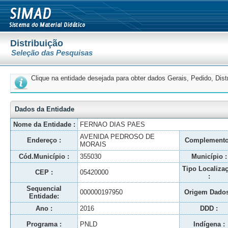
Distribuição
Seleção das Pesquisas
Clique na entidade desejada para obter dados Gerais, Pedido, Dis
Dados da Entidade
Nome da Entidade :
FERNAO DIAS PAES
AVENIDA PEDROSO DE
Endereço :
Complemento
MORAIS
Cód.Município :
355030
Município :
Tipo Localiza
CEP :
05420000
:
Sequencial
000000197950
Origem Dados
Entidade:
Ano :
2016
DDD :
Programa :
PNLD
Indígena :