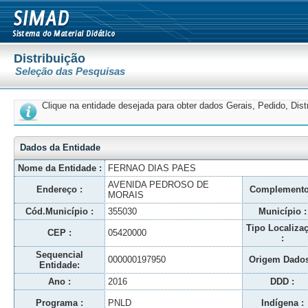
Distribuição
Seleção das Pesquisas
Clique na entidade desejada para obter dados Gerais, Pedido, Dis
Dados da Entidade
Nome da Entidade :
FERNAO DIAS PAES
AVENIDA PEDROSO DE
Endereço :
Complemento
MORAIS
Cód.Município :
355030
Município :
Tipo Localiza
CEP :
05420000
:
Sequencial
000000197950
Origem Dados
Entidade:
Ano :
2016
DDD :
Programa :
PNLD
Indígena :