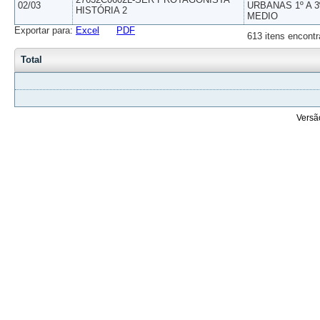
02/03
URBANAS 1º A 3
HISTÓRIA 2
MEDIO
Exportar para:
Excel
PDF
613 itens encontr
Total
Versã