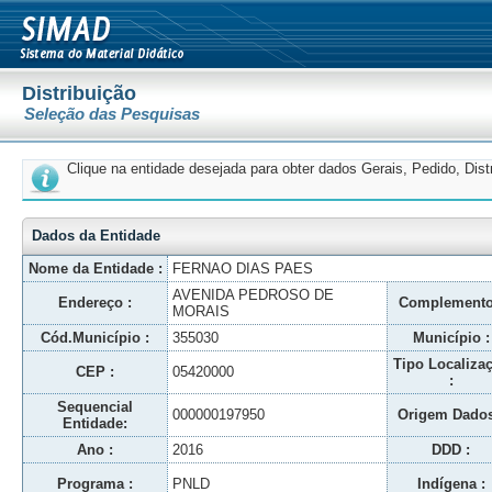
Distribuição
Seleção das Pesquisas
Clique na entidade desejada para obter dados Gerais, Pedido, Dis
Dados da Entidade
Nome da Entidade :
FERNAO DIAS PAES
AVENIDA PEDROSO DE
Endereço :
Complemento
MORAIS
Cód.Município :
355030
Município :
Tipo Localiza
CEP :
05420000
:
Sequencial
000000197950
Origem Dados
Entidade:
Ano :
2016
DDD :
Programa :
PNLD
Indígena :