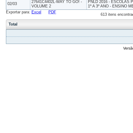
27641C4402L-WAY TO GO! -
PNLD 2016 - ESCOLAS
02/03
VOLUME 2
1º A 3º ANO - ENSINO M
Exportar para:
Excel
PDF
613 itens encontra
Total
Versã