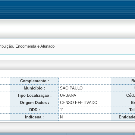
tribuição, Encomenda e Alunado
Complemento :
Ba
Município :
SAO PAULO
Tipo Localização :
URBANA
Cód.
Origem Dados :
CENSO EFETIVADO
Es
DDD :
11
Tel
Indígena :
N
Entidade