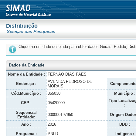
Distribuição
Seleção das Pesquisas
Clique na entidade desejada para obter dados Gerais, Pedido, Dis
Dados da Entidade
Nome da Entidade :
FERNAO DIAS PAES
AVENIDA PEDROSO DE
Endereço :
Complemento
MORAIS
Cód.Município :
355030
Município :
Tipo Localiza
CEP :
05420000
:
Sequencial
000000197950
Origem Dados
Entidade:
Ano :
2016
DDD :
Programa :
PNLD
Indígena :