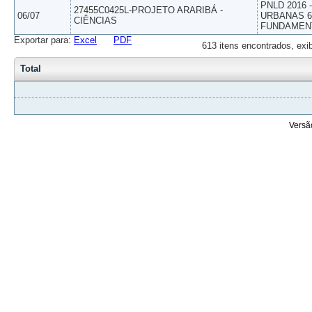
PNLD 2016
27455C0425L-PROJETO ARARIBÁ -
06/07
URBANAS 6º
CIÊNCIAS
FUNDAMEN
Exportar para:
Excel
PDF
613 itens encontrados, exi
Total
Versã