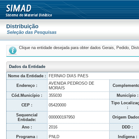
Distribuição
Seleção das Pesquisas
Clique na entidade desejada para obter dados Gerais, Pedido, Dis
Dados da Entidade
Nome da Entidade :
FERNAO DIAS PAES
AVENIDA PEDROSO DE
Endereço :
Complemento
MORAIS
Cód.Município :
355030
Município :
Tipo Localiza
CEP :
05420000
:
Sequencial
000000197950
Origem Dados
Entidade:
Ano :
2016
DDD :
Programa :
PNLD
Indígena :