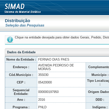
Distribuição
Seleção das Pesquisas
Clique na entidade desejada para obter dados Gerais, Pedido, Dis
Dados da Entidade
Nome da Entidade :
FERNAO DIAS PAES
AVENIDA PEDROSO DE
Endereço :
Complemento
MORAIS
Cód.Município :
355030
Município :
Tipo Localiza
CEP :
05420000
:
Sequencial
000000197950
Origem Dados
Entidade:
Ano :
2016
DDD :
Programa :
PNLD
Indígena :