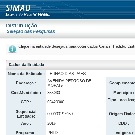
Distribuição
Seleção das Pesquisas
Clique na entidade desejada para obter dados Gerais, Pedido, Dis
Dados da Entidade
Nome da Entidade :
FERNAO DIAS PAES
AVENIDA PEDROSO DE
Endereço :
Complemento
MORAIS
Cód.Município :
355030
Município :
Tipo Localiza
CEP :
05420000
:
Sequencial
000000197950
Origem Dados
Entidade:
Ano :
2016
DDD :
Programa :
PNLD
Indígena :