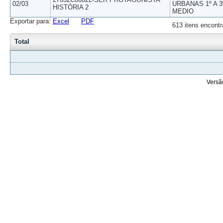
02/03
URBANAS 1º A 3
HISTÓRIA 2
MEDIO
Exportar para:
Excel
PDF
613 itens encontr
Total
Versã