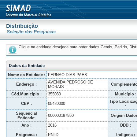
Distribuição
Seleção das Pesquisas
Clique na entidade desejada para obter dados Gerais, Pedido, Dis
Dados da Entidade
Nome da Entidade :
FERNAO DIAS PAES
AVENIDA PEDROSO DE
Endereço :
Complemento
MORAIS
Cód.Município :
355030
Município :
Tipo Localiza
CEP :
05420000
:
Sequencial
000000197950
Origem Dados
Entidade:
Ano :
2016
DDD :
Programa :
PNLD
Indígena :