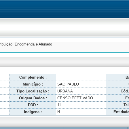
tribuição, Encomenda e Alunado
Complemento :
Ba
Município :
SAO PAULO
Tipo Localização :
URBANA
Cód.
Origem Dados :
CENSO EFETIVADO
Es
DDD :
11
Tel
Indígena :
N
Entidade