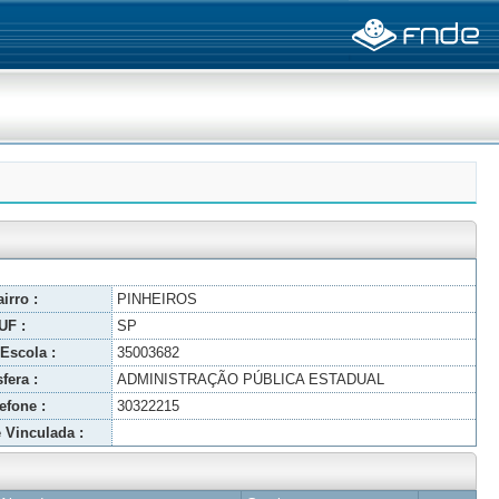
irro :
PINHEIROS
UF :
SP
Escola :
35003682
fera :
ADMINISTRAÇÃO PÚBLICA ESTADUAL
efone :
30322215
 Vinculada :