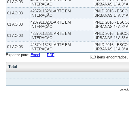
01 AO 03
INTERAÇÃO
URBANAS 1º A 3º 
42379L1328L-ARTE EM
PNLD 2016 - ESCO
01 AO 03
INTERAÇÃO
URBANAS 1º A 3º 
42379L1328L-ARTE EM
PNLD 2016 - ESCO
01 AO 03
INTERAÇÃO
URBANAS 1º A 3º 
42379L1328L-ARTE EM
PNLD 2016 - ESCO
01 AO 03
INTERAÇÃO
URBANAS 1º A 3º 
42379L1328L-ARTE EM
PNLD 2016 - ESCO
01 AO 03
INTERAÇÃO
URBANAS 1º A 3º 
Exportar para:
Excel
PDF
613 itens encontrados,
Total
Versã