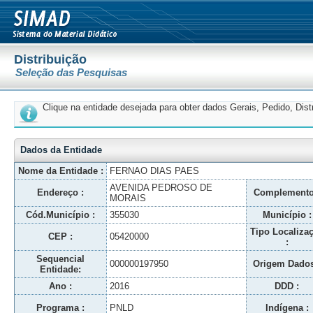
Distribuição
Seleção das Pesquisas
Clique na entidade desejada para obter dados Gerais, Pedido, Dis
Dados da Entidade
Nome da Entidade :
FERNAO DIAS PAES
AVENIDA PEDROSO DE
Endereço :
Complemento
MORAIS
Cód.Município :
355030
Município :
Tipo Localiza
CEP :
05420000
:
Sequencial
000000197950
Origem Dados
Entidade:
Ano :
2016
DDD :
Programa :
PNLD
Indígena :