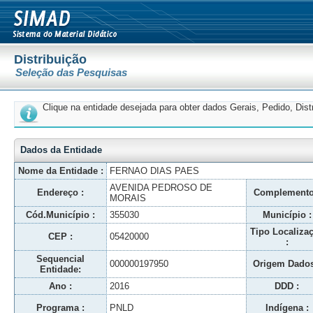
Distribuição
Seleção das Pesquisas
Clique na entidade desejada para obter dados Gerais, Pedido, Dis
Dados da Entidade
Nome da Entidade :
FERNAO DIAS PAES
AVENIDA PEDROSO DE
Endereço :
Complemento
MORAIS
Cód.Município :
355030
Município :
Tipo Localiza
CEP :
05420000
:
Sequencial
000000197950
Origem Dados
Entidade:
Ano :
2016
DDD :
Programa :
PNLD
Indígena :