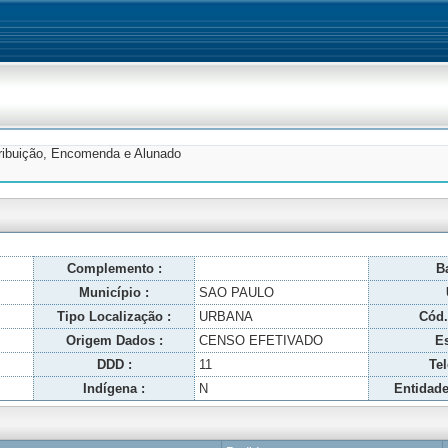
tribuição, Encomenda e Alunado
Complemento :
Ba
Município :
SAO PAULO
Tipo Localização :
URBANA
Cód.
Origem Dados :
CENSO EFETIVADO
Es
DDD :
11
Tel
Indígena :
N
Entidade