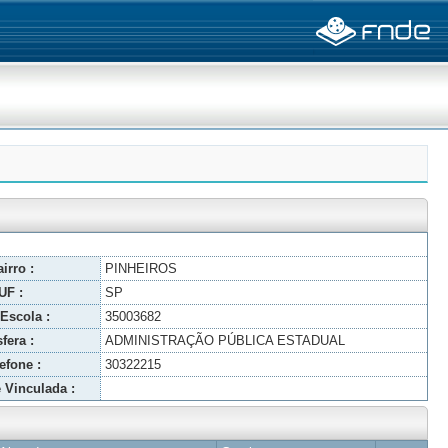
irro :
PINHEIROS
UF :
SP
Escola :
35003682
fera :
ADMINISTRAÇÃO PÚBLICA ESTADUAL
efone :
30322215
 Vinculada :