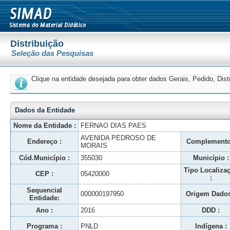
Distribuição
Seleção das Pesquisas
Clique na entidade desejada para obter dados Gerais, Pedido, Dis
Dados da Entidade
Nome da Entidade :
FERNAO DIAS PAES
AVENIDA PEDROSO DE
Endereço :
Complemento
MORAIS
Cód.Município :
355030
Município :
Tipo Localiza
CEP :
05420000
:
Sequencial
000000197950
Origem Dados
Entidade:
Ano :
2016
DDD :
Programa :
PNLD
Indígena :