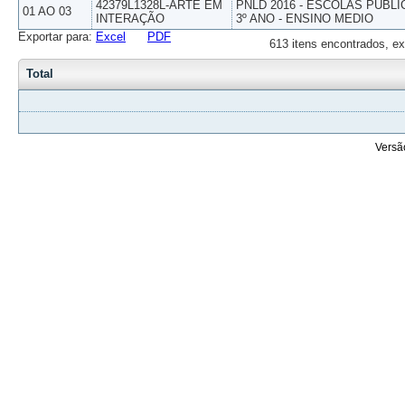
42379L1328L-ARTE EM
PNLD 2016 - ESCOLAS PUBLI
01 AO 03
INTERAÇÃO
3º ANO - ENSINO MEDIO
Exportar para:
Excel
PDF
613 itens encontrados, ex
Total
Versã