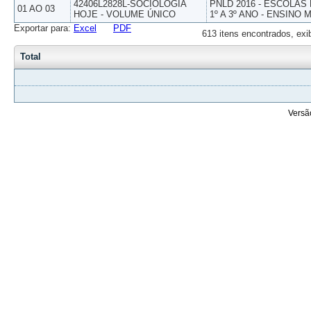
42406L2828L-SOCIOLOGIA
PNLD 2016 - ESCOLAS
01 AO 03
HOJE - VOLUME ÚNICO
1º A 3º ANO - ENSINO 
Exportar para:
Excel
PDF
613 itens encontrados, exi
Total
Versã