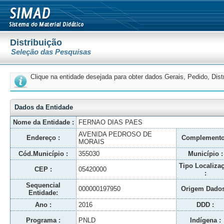
Distribuição
Seleção das Pesquisas
Clique na entidade desejada para obter dados Gerais, Pedido, Dis
Dados da Entidade
Nome da Entidade :
FERNAO DIAS PAES
AVENIDA PEDROSO DE
Endereço :
Complemento
MORAIS
Cód.Município :
355030
Município :
Tipo Localiza
CEP :
05420000
:
Sequencial
000000197950
Origem Dados
Entidade:
Ano :
2016
DDD :
Programa :
PNLD
Indígena :