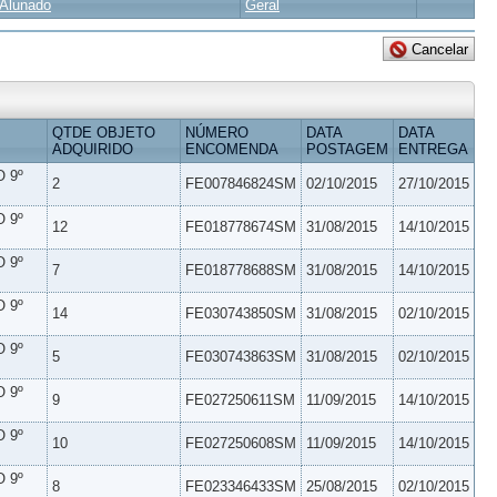
Alunado
Geral
QTDE OBJETO
NÚMERO
DATA
DATA
ADQUIRIDO
ENCOMENDA
POSTAGEM
ENTREGA
 9º
2
FE007846824SM
02/10/2015
27/10/2015
 9º
12
FE018778674SM
31/08/2015
14/10/2015
 9º
7
FE018778688SM
31/08/2015
14/10/2015
 9º
14
FE030743850SM
31/08/2015
02/10/2015
 9º
5
FE030743863SM
31/08/2015
02/10/2015
 9º
9
FE027250611SM
11/09/2015
14/10/2015
 9º
10
FE027250608SM
11/09/2015
14/10/2015
 9º
8
FE023346433SM
25/08/2015
02/10/2015