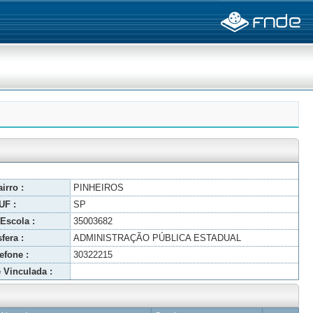
irro :
PINHEIROS
UF :
SP
Escola :
35003682
fera :
ADMINISTRAÇÃO PÚBLICA ESTADUAL
efone :
30322215
 Vinculada :