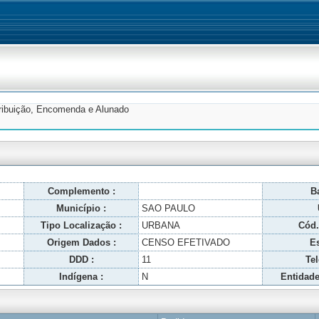
tribuição, Encomenda e Alunado
Complemento :
Ba
Município :
SAO PAULO
Tipo Localização :
URBANA
Cód.
Origem Dados :
CENSO EFETIVADO
Es
DDD :
11
Tel
Indígena :
N
Entidade