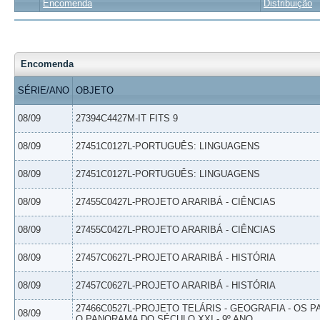
Encomenda
Distribuição
Encomenda
SÉRIE/ANO
OBJETO
08/09
27394C4427M-IT FITS 9
08/09
27451C0127L-PORTUGUÊS: LINGUAGENS
08/09
27451C0127L-PORTUGUÊS: LINGUAGENS
08/09
27455C0427L-PROJETO ARARIBÁ - CIÊNCIAS
08/09
27455C0427L-PROJETO ARARIBÁ - CIÊNCIAS
08/09
27457C0627L-PROJETO ARARIBÁ - HISTÓRIA
08/09
27457C0627L-PROJETO ARARIBÁ - HISTÓRIA
27466C0527L-PROJETO TELÁRIS - GEOGRAFIA - OS 
08/09
O PANORAMA DO SÉCULO XXI - 9º ANO