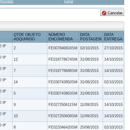
Alunado
Geral
QTDE OBJETO
NÚMERO
DATA
DATA
ADQUIRIDO
ENCOMENDA
POSTAGEM
ENTREGA
 9º
2
FE007846824SM
02/10/2015
27/10/2015
 9º
12
FE018778674SM
31/08/2015
14/10/2015
 9º
7
FE018778688SM
31/08/2015
14/10/2015
 9º
14
FE030743850SM
31/08/2015
02/10/2015
 9º
5
FE030743863SM
31/08/2015
02/10/2015
 9º
9
FE027250611SM
11/09/2015
14/10/2015
 9º
10
FE027250608SM
11/09/2015
14/10/2015
 9º
8
FE023346420SM
25/08/2015
02/10/2015