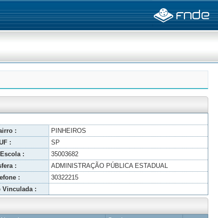
irro :
PINHEIROS
UF :
SP
Escola :
35003682
fera :
ADMINISTRAÇÃO PÚBLICA ESTADUAL
efone :
30322215
 Vinculada :