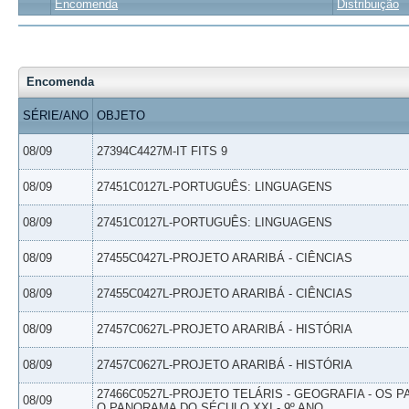
Encomenda
Distribuição
Encomenda
SÉRIE/ANO
OBJETO
08/09
27394C4427M-IT FITS 9
08/09
27451C0127L-PORTUGUÊS: LINGUAGENS
08/09
27451C0127L-PORTUGUÊS: LINGUAGENS
08/09
27455C0427L-PROJETO ARARIBÁ - CIÊNCIAS
08/09
27455C0427L-PROJETO ARARIBÁ - CIÊNCIAS
08/09
27457C0627L-PROJETO ARARIBÁ - HISTÓRIA
08/09
27457C0627L-PROJETO ARARIBÁ - HISTÓRIA
27466C0527L-PROJETO TELÁRIS - GEOGRAFIA - OS 
08/09
O PANORAMA DO SÉCULO XXI - 9º ANO