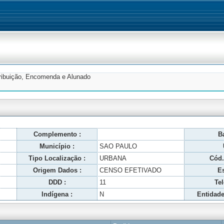
tribuição, Encomenda e Alunado
Complemento :
Ba
Município :
SAO PAULO
Tipo Localização :
URBANA
Cód.
Origem Dados :
CENSO EFETIVADO
Es
DDD :
11
Tel
Indígena :
N
Entidade