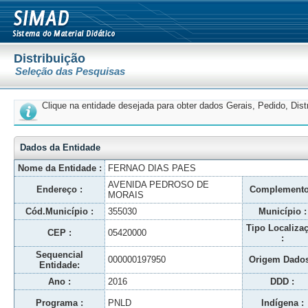
Distribuição
Seleção das Pesquisas
Clique na entidade desejada para obter dados Gerais, Pedido, Dis
Dados da Entidade
Nome da Entidade :
FERNAO DIAS PAES
AVENIDA PEDROSO DE
Endereço :
Complemento
MORAIS
Cód.Município :
355030
Município :
Tipo Localiza
CEP :
05420000
:
Sequencial
000000197950
Origem Dados
Entidade:
Ano :
2016
DDD :
Programa :
PNLD
Indígena :