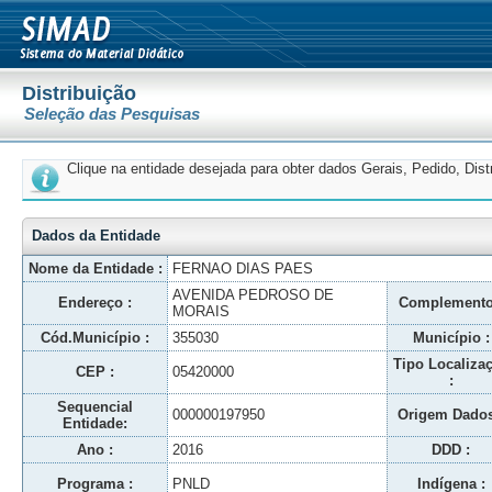
Distribuição
Seleção das Pesquisas
Clique na entidade desejada para obter dados Gerais, Pedido, Dis
Dados da Entidade
Nome da Entidade :
FERNAO DIAS PAES
AVENIDA PEDROSO DE
Endereço :
Complemento
MORAIS
Cód.Município :
355030
Município :
Tipo Localiza
CEP :
05420000
:
Sequencial
000000197950
Origem Dados
Entidade:
Ano :
2016
DDD :
Programa :
PNLD
Indígena :