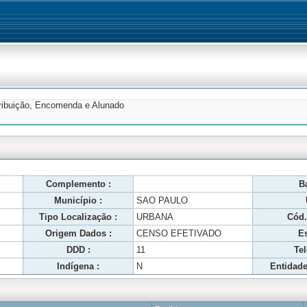
tribuição, Encomenda e Alunado
Complemento :
Ba
Município :
SAO PAULO
Tipo Localização :
URBANA
Cód.
Origem Dados :
CENSO EFETIVADO
Es
DDD :
11
Tel
Indígena :
N
Entidade