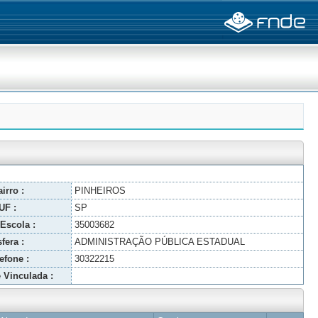
irro :
PINHEIROS
UF :
SP
Escola :
35003682
fera :
ADMINISTRAÇÃO PÚBLICA ESTADUAL
efone :
30322215
 Vinculada :