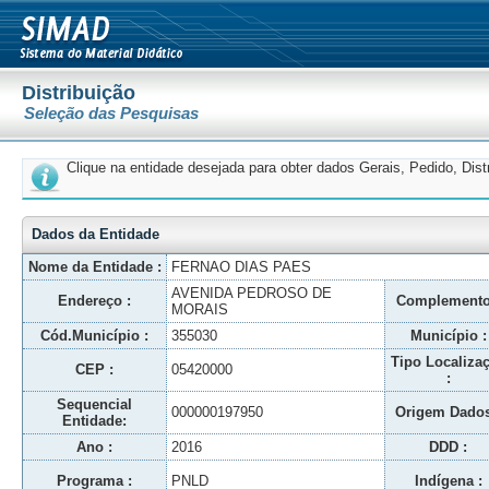
Distribuição
Seleção das Pesquisas
Clique na entidade desejada para obter dados Gerais, Pedido, Dis
Dados da Entidade
Nome da Entidade :
FERNAO DIAS PAES
AVENIDA PEDROSO DE
Endereço :
Complemento
MORAIS
Cód.Município :
355030
Município :
Tipo Localiza
CEP :
05420000
:
Sequencial
000000197950
Origem Dados
Entidade:
Ano :
2016
DDD :
Programa :
PNLD
Indígena :