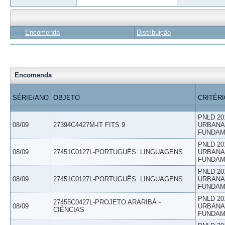
Encomenda
Distribuição
Encomenda
SÉRIE/ANO
OBJETO
CRITÉR
PNLD 20
08/09
27394C4427M-IT FITS 9
URBANAS
FUNDAM
PNLD 20
08/09
27451C0127L-PORTUGUÊS: LINGUAGENS
URBANAS
FUNDAM
PNLD 20
08/09
27451C0127L-PORTUGUÊS: LINGUAGENS
URBANAS
FUNDAM
PNLD 20
27455C0427L-PROJETO ARARIBÁ -
08/09
URBANAS
CIÊNCIAS
FUNDAM