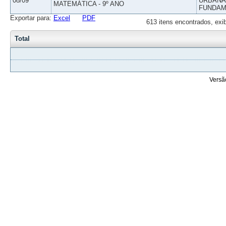
08/09
URBANAS
MATEMÁTICA - 9º ANO
FUNDAM
Exportar para:
Excel
PDF
613 itens encontrados, exi
Total
Versã