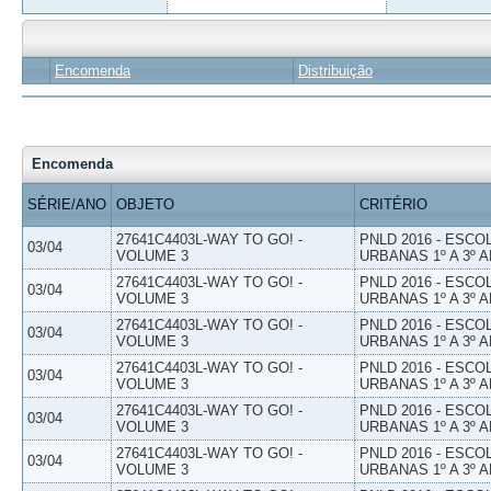
Encomenda
Distribuição
Encomenda
SÉRIE/ANO
OBJETO
CRITÉRIO
27641C4403L-WAY TO GO! -
PNLD 2016 - ESCO
03/04
VOLUME 3
URBANAS 1º A 3º 
27641C4403L-WAY TO GO! -
PNLD 2016 - ESCO
03/04
VOLUME 3
URBANAS 1º A 3º 
27641C4403L-WAY TO GO! -
PNLD 2016 - ESCO
03/04
VOLUME 3
URBANAS 1º A 3º 
27641C4403L-WAY TO GO! -
PNLD 2016 - ESCO
03/04
VOLUME 3
URBANAS 1º A 3º 
27641C4403L-WAY TO GO! -
PNLD 2016 - ESCO
03/04
VOLUME 3
URBANAS 1º A 3º 
27641C4403L-WAY TO GO! -
PNLD 2016 - ESCO
03/04
VOLUME 3
URBANAS 1º A 3º 