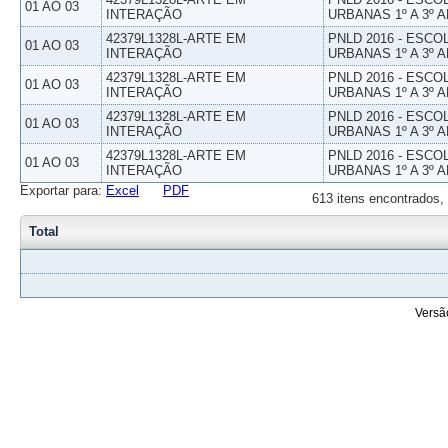
01 AO 03
INTERAÇÃO
URBANAS 1º A 3º 
42379L1328L-ARTE EM
PNLD 2016 - ESCO
01 AO 03
INTERAÇÃO
URBANAS 1º A 3º 
42379L1328L-ARTE EM
PNLD 2016 - ESCO
01 AO 03
INTERAÇÃO
URBANAS 1º A 3º 
42379L1328L-ARTE EM
PNLD 2016 - ESCO
01 AO 03
INTERAÇÃO
URBANAS 1º A 3º 
42379L1328L-ARTE EM
PNLD 2016 - ESCO
01 AO 03
INTERAÇÃO
URBANAS 1º A 3º 
Exportar para:
Excel
PDF
613 itens encontrados,
Total
Versã