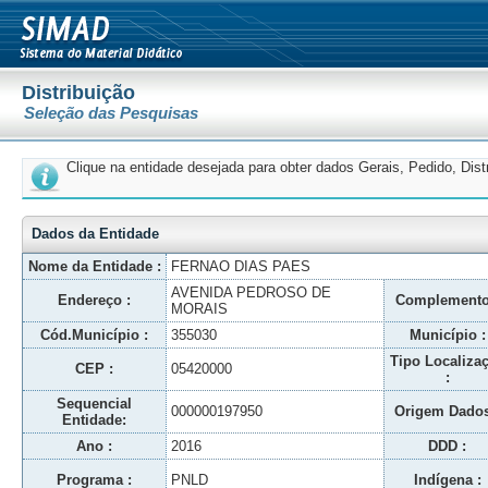
Distribuição
Seleção das Pesquisas
Clique na entidade desejada para obter dados Gerais, Pedido, Dis
Dados da Entidade
Nome da Entidade :
FERNAO DIAS PAES
AVENIDA PEDROSO DE
Endereço :
Complemento
MORAIS
Cód.Município :
355030
Município :
Tipo Localiza
CEP :
05420000
:
Sequencial
000000197950
Origem Dados
Entidade:
Ano :
2016
DDD :
Programa :
PNLD
Indígena :