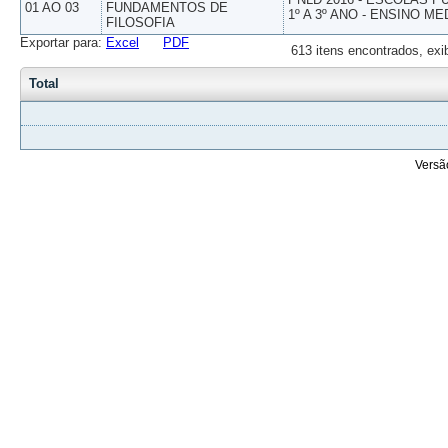
01 AO 03
FUNDAMENTOS DE
1º A 3º ANO - ENSINO ME
FILOSOFIA
Exportar para:
Excel
PDF
613 itens encontrados, exi
Total
Versã