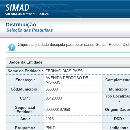
Distribuição
Seleção das Pesquisas
Clique na entidade desejada para obter dados Gerais, Pedido, Dis
Dados da Entidade
Nome da Entidade :
FERNAO DIAS PAES
AVENIDA PEDROSO DE
Endereço :
Complemento
MORAIS
Cód.Município :
355030
Município :
Tipo Localiza
CEP :
05420000
:
Sequencial
000000197950
Origem Dados
Entidade:
Ano :
2016
DDD :
Programa :
PNLD
Indígena :