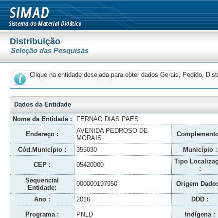
Distribuição
Seleção das Pesquisas
Clique na entidade desejada para obter dados Gerais, Pedido, Dis
Dados da Entidade
Nome da Entidade :
FERNAO DIAS PAES
AVENIDA PEDROSO DE
Endereço :
Complemento
MORAIS
Cód.Município :
355030
Município :
Tipo Localiza
CEP :
05420000
:
Sequencial
000000197950
Origem Dados
Entidade:
Ano :
2016
DDD :
Programa :
PNLD
Indígena :