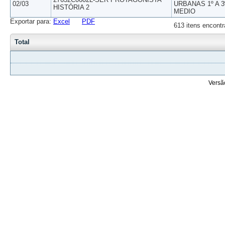
02/03
URBANAS 1º A 3
HISTÓRIA 2
MEDIO
Exportar para:
Excel
PDF
613 itens encontr
Total
Versã