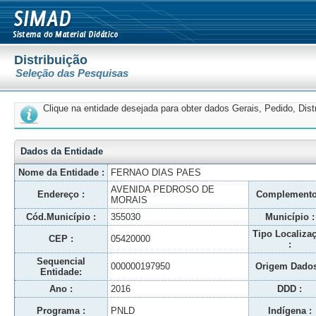
Distribuição
Seleção das Pesquisas
Clique na entidade desejada para obter dados Gerais, Pedido, Dis
Dados da Entidade
Nome da Entidade :
FERNAO DIAS PAES
AVENIDA PEDROSO DE
Endereço :
Complemento
MORAIS
Cód.Município :
355030
Município :
Tipo Localiza
CEP :
05420000
:
Sequencial
000000197950
Origem Dados
Entidade:
Ano :
2016
DDD :
Programa :
PNLD
Indígena :