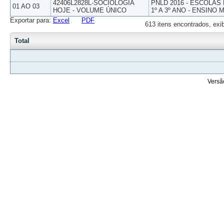
42406L2828L-SOCIOLOGIA
PNLD 2016 - ESCOLAS
01 AO 03
HOJE - VOLUME ÚNICO
1º A 3º ANO - ENSINO 
Exportar para:
Excel
PDF
613 itens encontrados, exi
Total
Versã