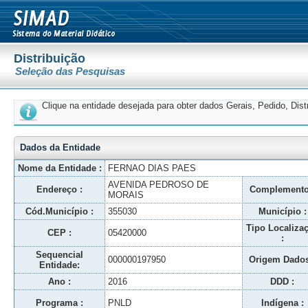
Distribuição
Seleção das Pesquisas
Clique na entidade desejada para obter dados Gerais, Pedido, Dis
Dados da Entidade
Nome da Entidade :
FERNAO DIAS PAES
AVENIDA PEDROSO DE
Endereço :
Complemento
MORAIS
Cód.Município :
355030
Município :
Tipo Localiza
CEP :
05420000
:
Sequencial
000000197950
Origem Dados
Entidade:
Ano :
2016
DDD :
Programa :
PNLD
Indígena :