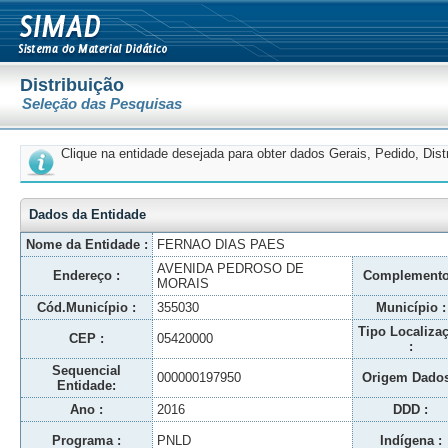
Distribuição
Seleção das Pesquisas
Clique na entidade desejada para obter dados Gerais, Pedido, Dis
Dados da Entidade
Nome da Entidade :
FERNAO DIAS PAES
AVENIDA PEDROSO DE
Endereço :
Complemento
MORAIS
Cód.Município :
355030
Município :
Tipo Localiza
CEP :
05420000
:
Sequencial
000000197950
Origem Dados
Entidade:
Ano :
2016
DDD :
Programa :
PNLD
Indígena :