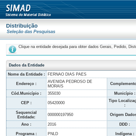
Distribuição
Seleção das Pesquisas
Clique na entidade desejada para obter dados Gerais, Pedido, Dis
Dados da Entidade
Nome da Entidade :
FERNAO DIAS PAES
AVENIDA PEDROSO DE
Endereço :
Complemento
MORAIS
Cód.Município :
355030
Município :
Tipo Localiza
CEP :
05420000
:
Sequencial
000000197950
Origem Dados
Entidade:
Ano :
2016
DDD :
Programa :
PNLD
Indígena :