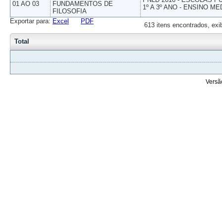
01 AO 03
FUNDAMENTOS DE
1º A 3º ANO - ENSINO ME
FILOSOFIA
Exportar para:
Excel
PDF
613 itens encontrados, exi
Total
Versã