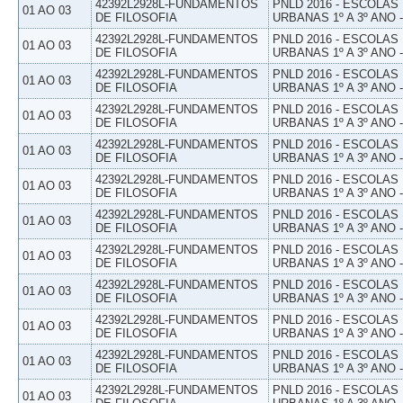
42392L2928L-FUNDAMENTOS
PNLD 2016 - ESCOLAS
01 AO 03
DE FILOSOFIA
URBANAS 1º A 3º ANO 
42392L2928L-FUNDAMENTOS
PNLD 2016 - ESCOLAS
01 AO 03
DE FILOSOFIA
URBANAS 1º A 3º ANO 
42392L2928L-FUNDAMENTOS
PNLD 2016 - ESCOLAS
01 AO 03
DE FILOSOFIA
URBANAS 1º A 3º ANO 
42392L2928L-FUNDAMENTOS
PNLD 2016 - ESCOLAS
01 AO 03
DE FILOSOFIA
URBANAS 1º A 3º ANO 
42392L2928L-FUNDAMENTOS
PNLD 2016 - ESCOLAS
01 AO 03
DE FILOSOFIA
URBANAS 1º A 3º ANO 
42392L2928L-FUNDAMENTOS
PNLD 2016 - ESCOLAS
01 AO 03
DE FILOSOFIA
URBANAS 1º A 3º ANO 
42392L2928L-FUNDAMENTOS
PNLD 2016 - ESCOLAS
01 AO 03
DE FILOSOFIA
URBANAS 1º A 3º ANO 
42392L2928L-FUNDAMENTOS
PNLD 2016 - ESCOLAS
01 AO 03
DE FILOSOFIA
URBANAS 1º A 3º ANO 
42392L2928L-FUNDAMENTOS
PNLD 2016 - ESCOLAS
01 AO 03
DE FILOSOFIA
URBANAS 1º A 3º ANO 
42392L2928L-FUNDAMENTOS
PNLD 2016 - ESCOLAS
01 AO 03
DE FILOSOFIA
URBANAS 1º A 3º ANO 
42392L2928L-FUNDAMENTOS
PNLD 2016 - ESCOLAS
01 AO 03
DE FILOSOFIA
URBANAS 1º A 3º ANO 
42392L2928L-FUNDAMENTOS
PNLD 2016 - ESCOLAS
01 AO 03