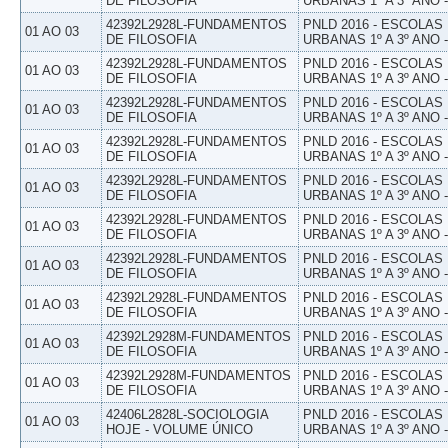
DE FILOSOFIA
URBANAS 1º A 3º ANO 
42392L2928L-FUNDAMENTOS
PNLD 2016 - ESCOLAS
01 AO 03
DE FILOSOFIA
URBANAS 1º A 3º ANO 
42392L2928L-FUNDAMENTOS
PNLD 2016 - ESCOLAS
01 AO 03
DE FILOSOFIA
URBANAS 1º A 3º ANO 
42392L2928L-FUNDAMENTOS
PNLD 2016 - ESCOLAS
01 AO 03
DE FILOSOFIA
URBANAS 1º A 3º ANO 
42392L2928L-FUNDAMENTOS
PNLD 2016 - ESCOLAS
01 AO 03
DE FILOSOFIA
URBANAS 1º A 3º ANO 
42392L2928L-FUNDAMENTOS
PNLD 2016 - ESCOLAS
01 AO 03
DE FILOSOFIA
URBANAS 1º A 3º ANO 
42392L2928L-FUNDAMENTOS
PNLD 2016 - ESCOLAS
01 AO 03
DE FILOSOFIA
URBANAS 1º A 3º ANO 
42392L2928L-FUNDAMENTOS
PNLD 2016 - ESCOLAS
01 AO 03
DE FILOSOFIA
URBANAS 1º A 3º ANO 
42392L2928L-FUNDAMENTOS
PNLD 2016 - ESCOLAS
01 AO 03
DE FILOSOFIA
URBANAS 1º A 3º ANO 
42392L2928M-FUNDAMENTOS
PNLD 2016 - ESCOLAS
01 AO 03
DE FILOSOFIA
URBANAS 1º A 3º ANO 
42392L2928M-FUNDAMENTOS
PNLD 2016 - ESCOLAS
01 AO 03
DE FILOSOFIA
URBANAS 1º A 3º ANO 
42406L2828L-SOCIOLOGIA
PNLD 2016 - ESCOLAS
01 AO 03
HOJE - VOLUME ÚNICO
URBANAS 1º A 3º ANO 