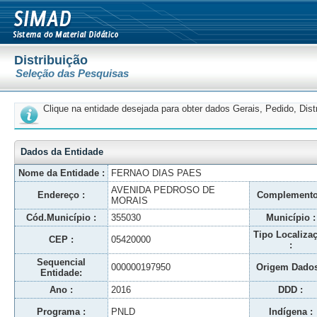
Distribuição
Seleção das Pesquisas
Clique na entidade desejada para obter dados Gerais, Pedido, Dis
Dados da Entidade
Nome da Entidade :
FERNAO DIAS PAES
AVENIDA PEDROSO DE
Endereço :
Complemento
MORAIS
Cód.Município :
355030
Município :
Tipo Localiza
CEP :
05420000
:
Sequencial
000000197950
Origem Dados
Entidade:
Ano :
2016
DDD :
Programa :
PNLD
Indígena :