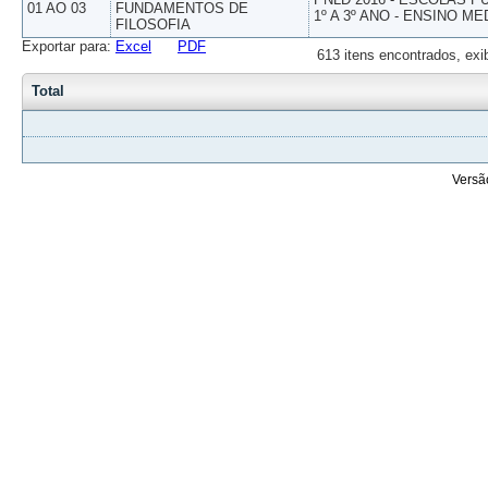
01 AO 03
FUNDAMENTOS DE
1º A 3º ANO - ENSINO ME
FILOSOFIA
Exportar para:
Excel
PDF
613 itens encontrados, exi
Total
Versã