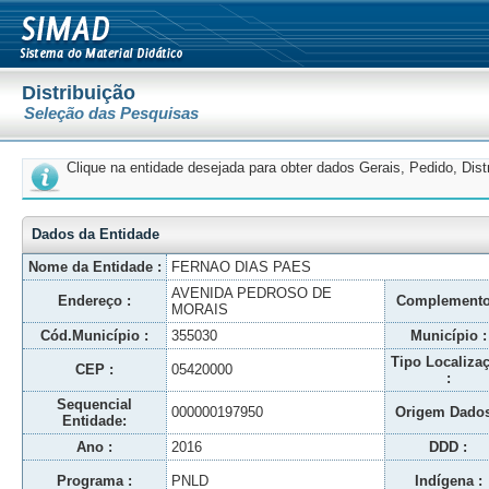
Distribuição
Seleção das Pesquisas
Clique na entidade desejada para obter dados Gerais, Pedido, Dis
Dados da Entidade
Nome da Entidade :
FERNAO DIAS PAES
AVENIDA PEDROSO DE
Endereço :
Complemento
MORAIS
Cód.Município :
355030
Município :
Tipo Localiza
CEP :
05420000
:
Sequencial
000000197950
Origem Dados
Entidade:
Ano :
2016
DDD :
Programa :
PNLD
Indígena :