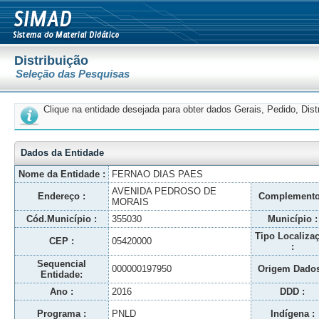
Distribuição
Seleção das Pesquisas
Clique na entidade desejada para obter dados Gerais, Pedido, Dis
Dados da Entidade
Nome da Entidade :
FERNAO DIAS PAES
AVENIDA PEDROSO DE
Endereço :
Complemento
MORAIS
Cód.Município :
355030
Município :
Tipo Localiza
CEP :
05420000
:
Sequencial
000000197950
Origem Dados
Entidade:
Ano :
2016
DDD :
Programa :
PNLD
Indígena :