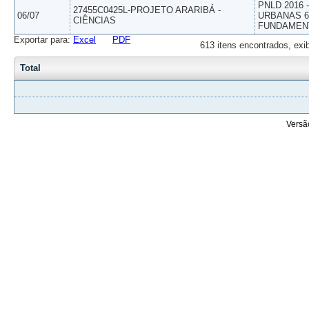
PNLD 2016
27455C0425L-PROJETO ARARIBÁ -
06/07
URBANAS 6º
CIÊNCIAS
FUNDAMEN
Exportar para:
Excel
PDF
613 itens encontrados, exi
Total
Versã