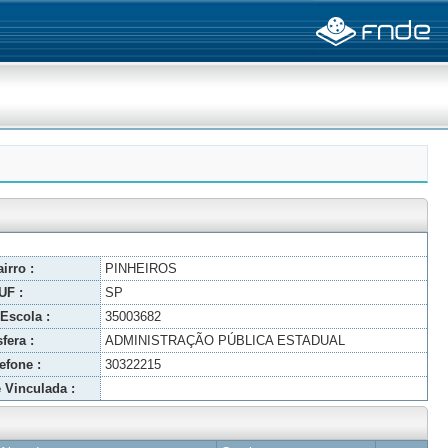
irro :
PINHEIROS
UF :
SP
Escola :
35003682
fera :
ADMINISTRAÇÃO PÚBLICA ESTADUAL
efone :
30322215
 Vinculada :