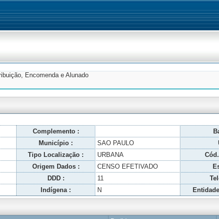
tribuição, Encomenda e Alunado
Complemento :
Ba
Município :
SAO PAULO
Tipo Localização :
URBANA
Cód.
Origem Dados :
CENSO EFETIVADO
Es
DDD :
11
Tel
Indígena :
N
Entidade