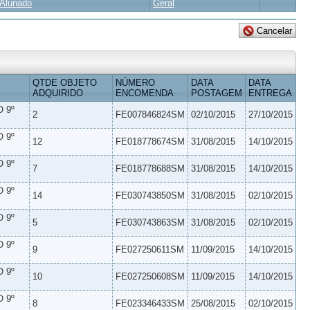
Alunado
Geral
QTDE OBJETO
NÚMERO
DATA
DATA
ADQUIRIDO
ENCOMENDA
POSTAGEM
ENTREGA
 9º
2
FE007846824SM
02/10/2015
27/10/2015
 9º
12
FE018778674SM
31/08/2015
14/10/2015
 9º
7
FE018778688SM
31/08/2015
14/10/2015
 9º
14
FE030743850SM
31/08/2015
02/10/2015
 9º
5
FE030743863SM
31/08/2015
02/10/2015
 9º
9
FE027250611SM
11/09/2015
14/10/2015
 9º
10
FE027250608SM
11/09/2015
14/10/2015
 9º
8
FE023346433SM
25/08/2015
02/10/2015