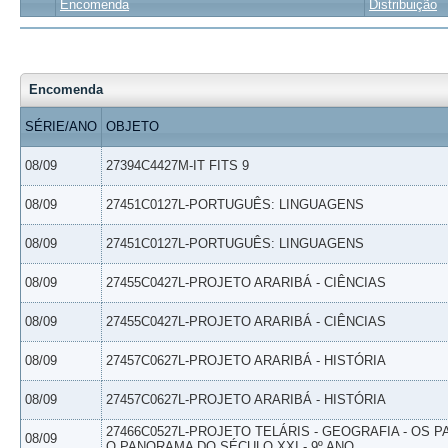
Encomenda
Distribuição
Encomenda
SÉRIE/ANO
OBJETO
08/09
27394C4427M-IT FITS 9
08/09
27451C0127L-PORTUGUÊS: LINGUAGENS
08/09
27451C0127L-PORTUGUÊS: LINGUAGENS
08/09
27455C0427L-PROJETO ARARIBÁ - CIÊNCIAS
08/09
27455C0427L-PROJETO ARARIBÁ - CIÊNCIAS
08/09
27457C0627L-PROJETO ARARIBÁ - HISTÓRIA
08/09
27457C0627L-PROJETO ARARIBÁ - HISTÓRIA
27466C0527L-PROJETO TELÁRIS - GEOGRAFIA - OS 
08/09
O PANORAMA DO SÉCULO XXI - 9º ANO