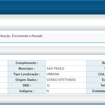
tribuição, Encomenda e Alunado
Complemento :
Ba
Município :
SAO PAULO
Tipo Localização :
URBANA
Cód.
Origem Dados :
CENSO EFETIVADO
Es
DDD :
11
Tel
Indígena :
N
Entidade