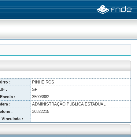
irro :
PINHEIROS
UF :
SP
Escola :
35003682
fera :
ADMINISTRAÇÃO PÚBLICA ESTADUAL
efone :
30322215
 Vinculada :